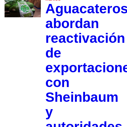
Aguacatero
abordan
reactivación
de
exportacion
con
Sheinbaum
y
autoridades