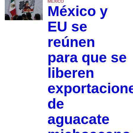
MÉXICO
México y
EU se
reúnen
para que se
liberen
exportacion
de
aguacate