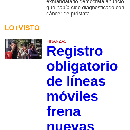
exmandatario demócrata anunció
que había sido diagnosticado con
cáncer de próstata
LO+VISTO
FINANZAS
Registro
1
obligatorio
de líneas
móviles
frena
nuevas