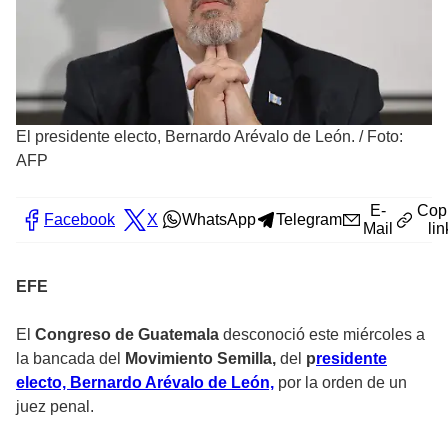
El presidente electo, Bernardo Arévalo de León.
/
Foto:
AFP
E-
Cop
Facebook
X
WhatsApp
Telegram
Mail
lin
EFE
El
Congreso de Guatemala
desconoció este miércoles a
la bancada del
Movimiento Semilla,
del
p
residente
electo, Bernardo Arévalo de León,
por la orden de un
juez penal.