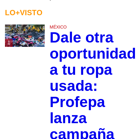
LO+VISTO
MÉXICO
Dale otra
1
oportunidad
a tu ropa
usada:
Profepa
lanza
campaña