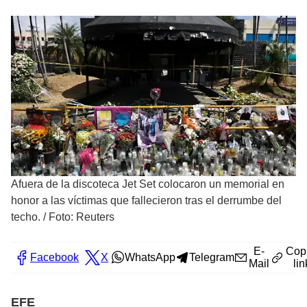
Afuera de la discoteca Jet Set colocaron un memorial en
honor a las víctimas que fallecieron tras el derrumbe del
techo.
/
Foto: Reuters
E-
Cop
Facebook
X
WhatsApp
Telegram
Mail
lin
EFE