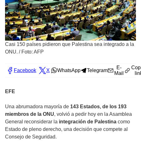
Casi 150 países pidieron que Palestina sea integrado a la
ONU.
/
Foto: AFP
E-
Cop
Facebook
X
WhatsApp
Telegram
Mail
lin
EFE
Una abrumadora mayoría de
143 Estados, de los 193
miembros de la ONU
, volvió a pedir hoy en la Asamblea
General reconsiderar la
integración de Palestina
como
Estado de pleno derecho, una decisión que compete al
Consejo de Seguridad.