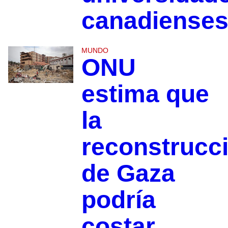
canadiense
MUNDO
ONU
estima que
la
reconstrucc
de Gaza
podría
costar