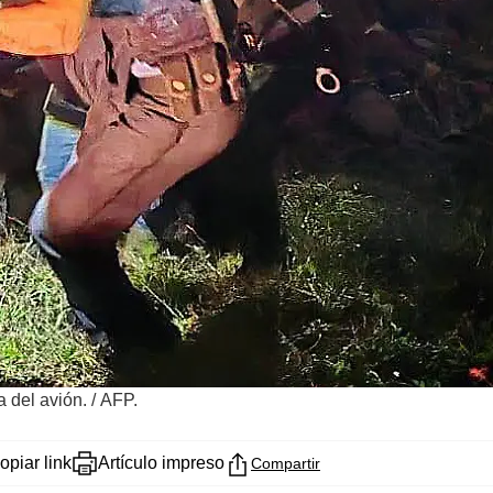
 del avión.
/
AFP.
opiar link
Artículo impreso
Compartir