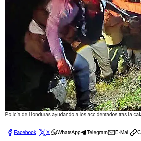
Policía de Honduras ayudando a los accidentados tras la caía
Facebook
X
WhatsApp
Telegram
E-Mail
C