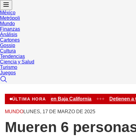
México
Metrópoli
Mundo
Finanzas
Análisis
Cartones
Gossip
Cultura
Tendencias
Ciencia y Salud
Turismo
Juegos
uachicol fiscal en Baja California
+++
Detienen a Guada
ÚLTIMA HORA
MUNDO
LUNES, 17 DE MARZO DE 2025
Mueren 6 personas 