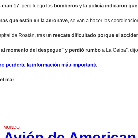
 eran 17
, pero luego los
bomberos y la policía indicaron que
onas que están en la aeronave
, se van a hacer las coordinacio
pital de Roatán, tras un
rescate dificultado porque el accide
ca al momento del despegue” y perdió rumbo
a La Ceiba”, dij
no perderte la información más important
e
el mar.
MUNDO
Avión de American A