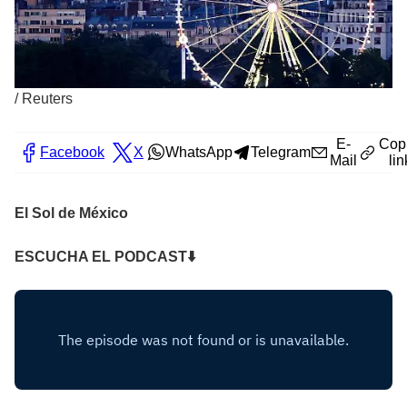
/
Reuters
E-
Cop
Facebook
X
WhatsApp
Telegram
Mail
lin
El Sol de México
ESCUCHA EL PODCAST⬇