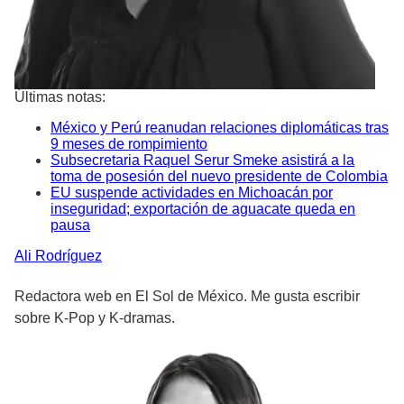
Últimas notas:
México y Perú reanudan relaciones diplomáticas tras
9 meses de rompimiento
Subsecretaria Raquel Serur Smeke asistirá a la
toma de posesión del nuevo presidente de Colombia
EU suspende actividades en Michoacán por
inseguridad; exportación de aguacate queda en
pausa
Ali
Rodríguez
Redactora web en El Sol de México. Me gusta escribir
sobre K-Pop y K-dramas.