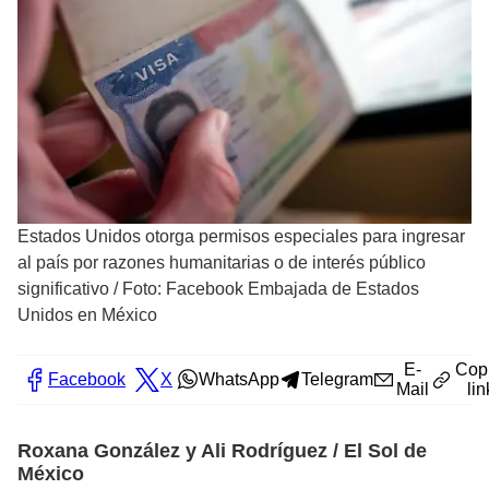
Estados Unidos otorga permisos especiales para ingresar
al país por razones humanitarias o de interés público
significativo
/
Foto: Facebook Embajada de Estados
Unidos en México
E-
Cop
Facebook
X
WhatsApp
Telegram
Mail
lin
Roxana González y Ali Rodríguez / El Sol de
México