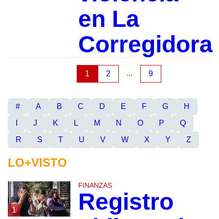
en La
Corregidora
...
1
2
9
#
A
B
C
D
E
F
G
H
I
J
K
L
M
N
O
P
Q
R
S
T
U
V
W
X
Y
Z
LO+VISTO
FINANZAS
Registro
1