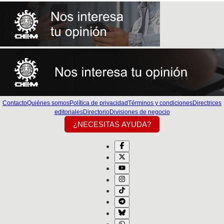
Contacto
Quiénes somos
Política de privacidad
Términos y condiciones
Directrices
editoriales
Directorio
Divisiones de negocio
¿NECESITAS AYUDA?