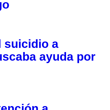
go
 suicidio a
uscaba ayuda por
tención a