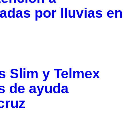
das por lluvias en
s Slim y Telmex
s de ayuda
cruz