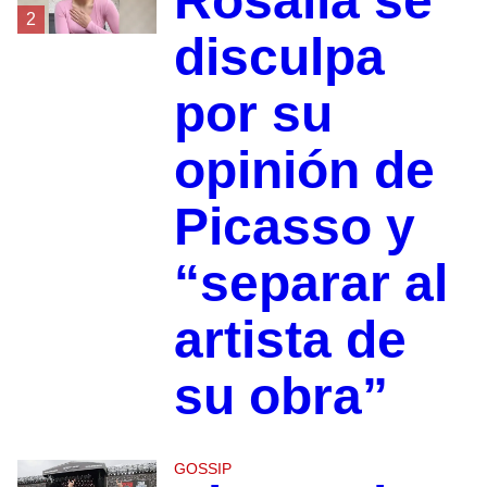
Rosalía se
2
disculpa
por su
opinión de
Picasso y
“separar al
artista de
su obra”
GOSSIP