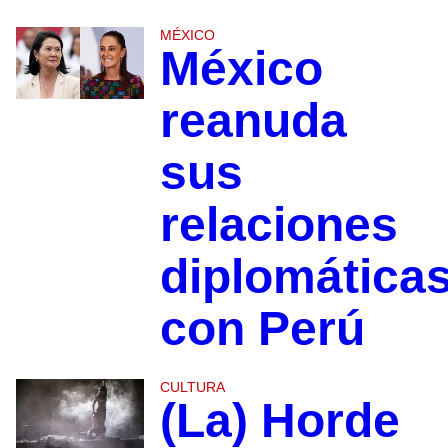
MÉXICO
México
reanuda
sus
relaciones
diplomática
con Perú
CULTURA
(La) Horde