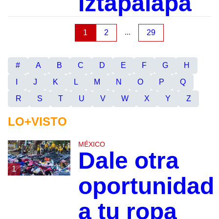
Iztapalapa
...
1
2
29
#
A
B
C
D
E
F
G
H
I
J
K
L
M
N
O
P
Q
R
S
T
U
V
W
X
Y
Z
LO+VISTO
MÉXICO
Dale otra
1
oportunidad
a tu ropa