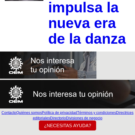
impulsa la
nueva era
de la danza
Contacto
Quiénes somos
Política de privacidad
Términos y condiciones
Directrices
editoriales
Directorio
Divisiones de negocio
¿NECESITAS AYUDA?