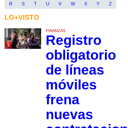
R
S
T
U
V
W
X
Y
Z
LO+VISTO
FINANZAS
Registro
1
obligatorio
de líneas
móviles
frena
nuevas