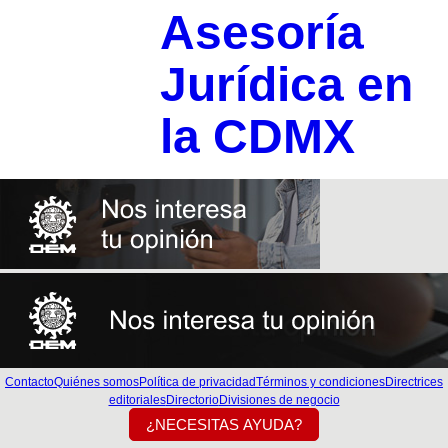
Asesoría
Jurídica en
la CDMX
Contacto
Quiénes somos
Política de privacidad
Términos y condiciones
Directrices
editoriales
Directorio
Divisiones de negocio
¿NECESITAS AYUDA?