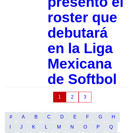
presentó el
roster que
debutará
en la Liga
Mexicana
de Softbol
1
2
3
#
A
B
C
D
E
F
G
H
I
J
K
L
M
N
O
P
Q