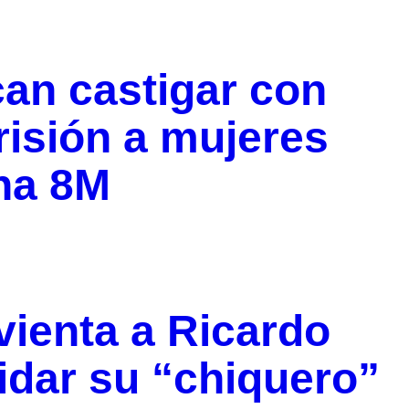
n castigar con
risión a mujeres
ha 8M
ienta a Ricardo
idar su “chiquero”