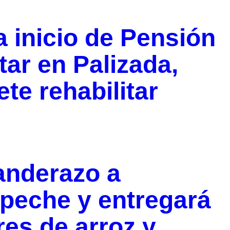
 inicio de Pensión
tar en Palizada,
e rehabilitar
anderazo a
peche y entregará
es de arroz y