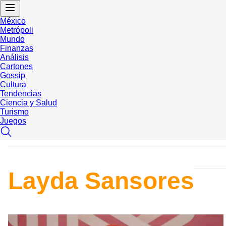
México
Metrópoli
Mundo
Finanzas
Análisis
Cartones
Gossip
Cultura
Tendencias
Ciencia y Salud
Turismo
Juegos
Layda Sansores