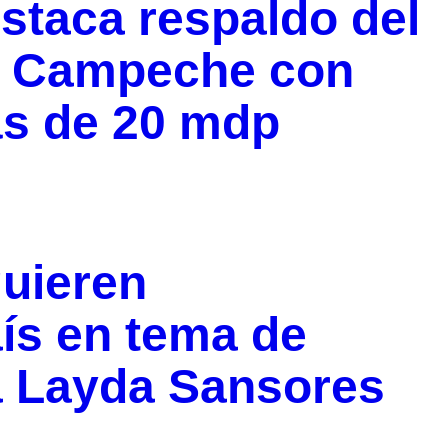
staca respaldo del
a Campeche con
ás de 20 mdp
uieren
aís en tema de
a Layda Sansores