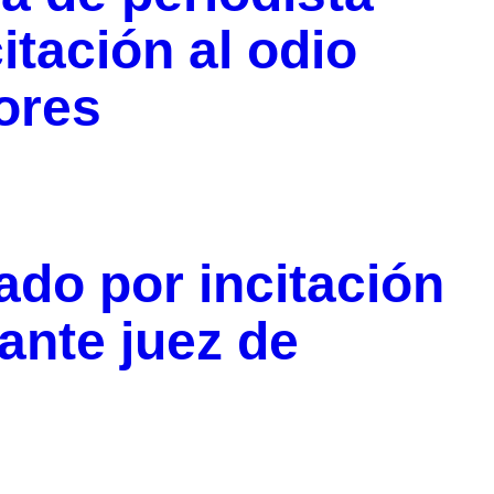
tación al odio
ores
do por incitación
ante juez de