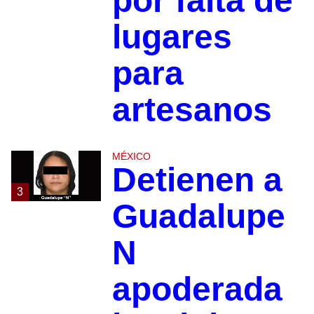
por falta de
lugares
para
artesanos
MÉXICO
Detienen a
3
Guadalupe
N
apoderada