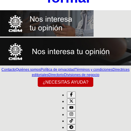
Contacto
Quiénes somos
Política de privacidad
Términos y condiciones
Directrices
editoriales
Directorio
Divisiones de negocio
¿NECESITAS AYUDA?