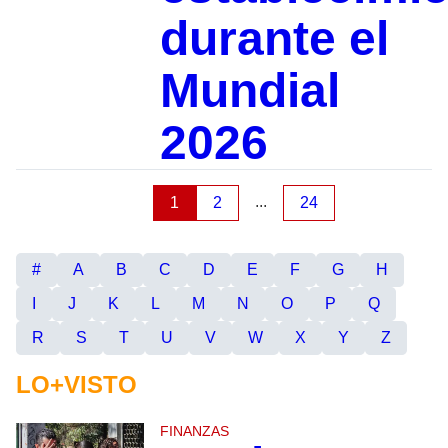
durante el
Mundial
2026
...
1
2
24
#
A
B
C
D
E
F
G
H
I
J
K
L
M
N
O
P
Q
R
S
T
U
V
W
X
Y
Z
LO+VISTO
FINANZAS