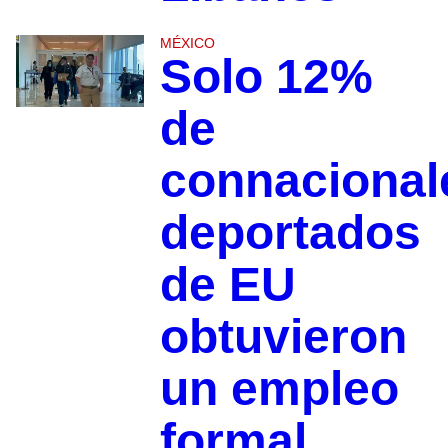
MÉXICO
Solo 12%
de
connacional
deportados
de EU
obtuvieron
un empleo
formal