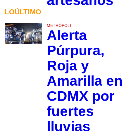
artesanos
LOÚLTIMO
METRÓPOLI
Alerta
Púrpura,
Roja y
Amarilla en
CDMX por
fuertes
lluvias