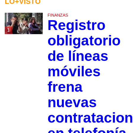
LO+VISTO
FINANZAS
Registro
1
obligatorio
de líneas
móviles
frena
nuevas
contratacio