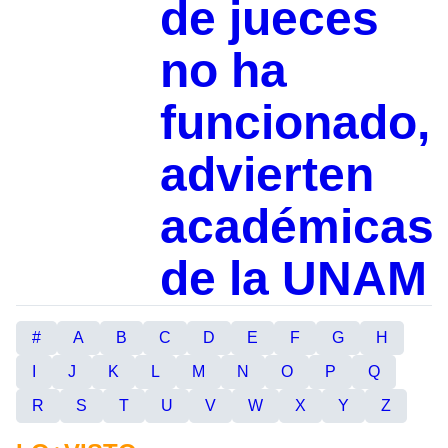
de jueces
no ha
funcionado,
advierten
académicas
de la UNAM
#
A
B
C
D
E
F
G
H
I
J
K
L
M
N
O
P
Q
R
S
T
U
V
W
X
Y
Z