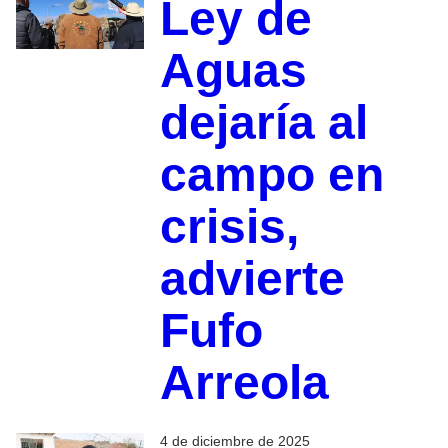
Ley de
Aguas
dejaría al
campo en
crisis,
advierte
Fufo
Arreola
4 de diciembre de 2025