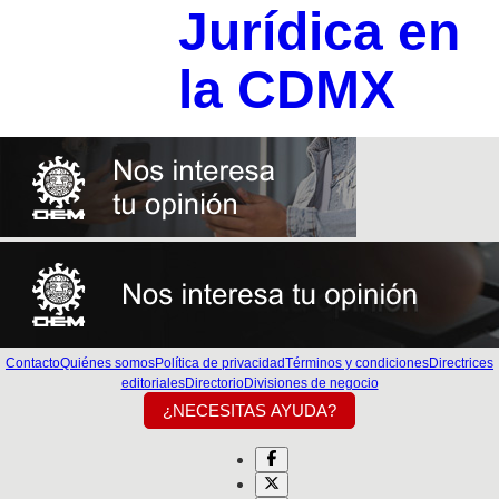
Jurídica en
la CDMX
Contacto
Quiénes somos
Política de privacidad
Términos y condiciones
Directrices
editoriales
Directorio
Divisiones de negocio
¿NECESITAS AYUDA?