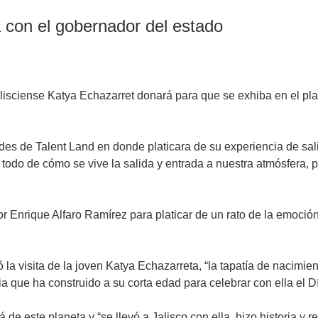
ca con el gobernador del estado
jalisciense Katya Echazarret donará para que se exhiba en el pla
des de Talent Land en donde platicara de su experiencia de salir
 todo de cómo se vive la salida y entrada a nuestra atmósfera,
or Enrique Alfaro Ramírez para platicar de un rato de la emoción
 la visita de la joven Katya Echazarreta, “la tapatía de nacimien
 que ha construido a su corta edad para celebrar con ella el Día
 de este planeta y “se llevó a Jalisco con ella, hizo historia y 