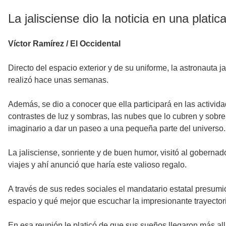
La jalisciense dio la noticia en una plati
Víctor Ramírez / El Occidental
Directo del espacio exterior y de su uniforme, la astronauta 
realizó hace unas semanas.
Además, se dio a conocer que ella participará en las activida
contrastes de luz y sombras, las nubes que lo cubren y sobre
imaginario a dar un paseo a una pequeña parte del universo.
La jalisciense, sonriente y de buen humor, visitó al gobernad
viajes y ahí anunció que haría este valioso regalo.
A través de sus redes sociales el mandatario estatal presumió
espacio y qué mejor que escuchar la impresionante trayectoria
En esa reunión le platicó de que sus sueños llegaron más allá