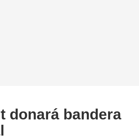
et donará bandera
l