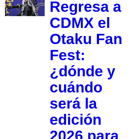
Regresa a
CDMX el
Otaku Fan
Fest:
¿dónde y
cuándo
será la
edición
2026 para