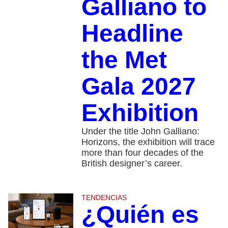
Galliano to
Headline
the Met
Gala 2027
Exhibition
Under the title John Galliano:
Horizons, the exhibition will trace
more than four decades of the
British designer’s career.
TENDENCIAS
¿Quién es