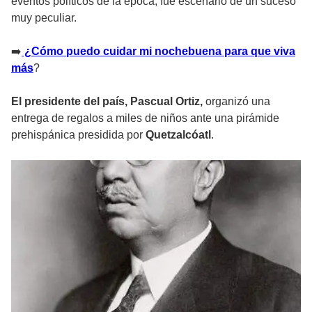
eventos políticos de la época, fue escenario de un suceso
muy peculiar.
➡️
¿Cómo puedo cuidar mi nochebuena para que viva
más
?
El presidente del país, Pascual Ortiz,
organizó una
entrega de regalos a miles de niños ante una pirámide
prehispánica presidida por
Quetzalcóatl
.