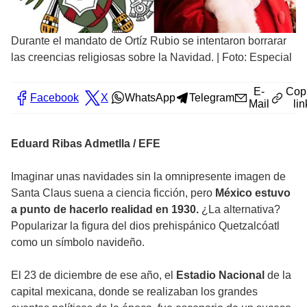
Durante el mandato de Ortíz Rubio se intentaron borrarar
las creencias religiosas sobre la Navidad. | Foto: Especial
E-
Cop
Facebook
X
WhatsApp
Telegram
Mail
lin
Eduard Ribas Admetlla / EFE
Imaginar unas navidades sin la omnipresente imagen de
Santa Claus suena a ciencia ficción, pero
México estuvo
a punto de hacerlo realidad en 1930.
¿La alternativa?
Popularizar la figura del dios prehispánico
Quetzalcóatl
como un símbolo navideño.
El 23 de diciembre de ese año, el
Estadio Nacional
de la
capital mexicana, donde se realizaban los grandes