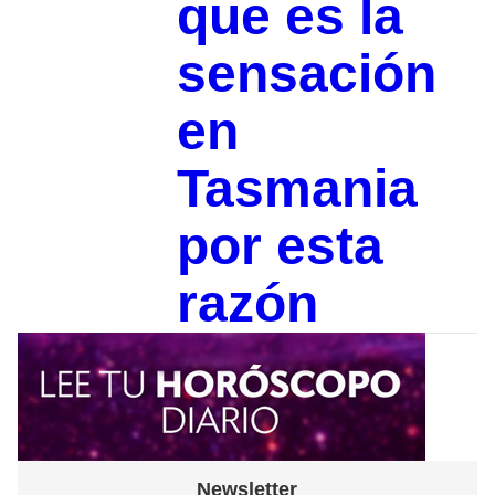
que es la
sensación
en
Tasmania
por esta
razón
Newsletter