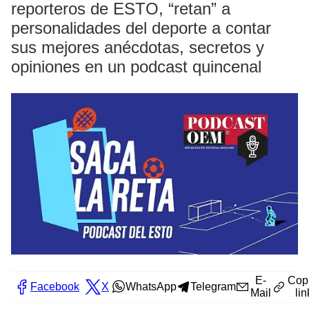
reporteros de ESTO, “retan” a
personalidades del deporte a contar
sus mejores anécdotas, secretos y
opiniones en un podcast quincenal
E-
Cop
Facebook
X
WhatsApp
Telegram
Mail
lin