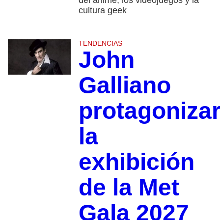
del anime, los videojuegos y la
cultura geek
TENDENCIAS
John
Galliano
protagoniza
la
exhibición
de la Met
Gala 2027