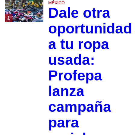
MÉXICO
Dale otra
1
oportunidad
a tu ropa
usada:
Profepa
lanza
campaña
para