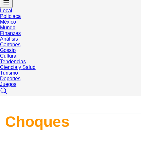
Local
Policiaca
México
Mundo
Finanzas
Análisis
Cartones
Gossip
Cultura
Tendencias
Ciencia y Salud
Turismo
Deportes
Juegos
Choques