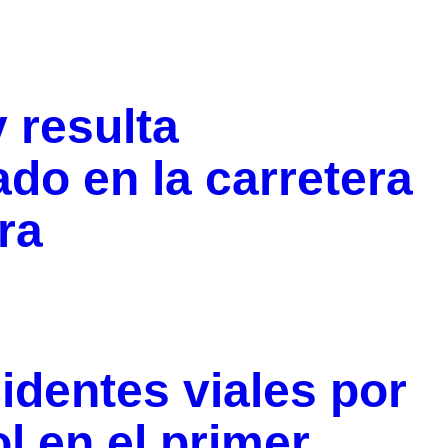
 resulta
do en la carretera
ra
dentes viales por
 en el primer