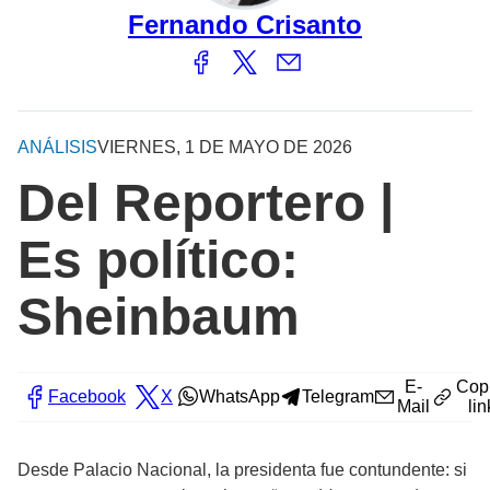
Fernando Crisanto
ANÁLISIS
VIERNES, 1 DE MAYO DE 2026
Del Reportero |
Es político:
Sheinbaum
E-
Cop
Facebook
X
WhatsApp
Telegram
Mail
lin
Desde Palacio Nacional, la presidenta fue contundente: si