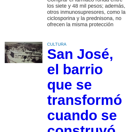
los siete y 48 mil pesos; además,
otros inmunosupresores, como la
ciclosporina y la prednisona, no
ofrecen la misma protección
CULTURA
San José,
el barrio
que se
transformó
cuando se
construyó