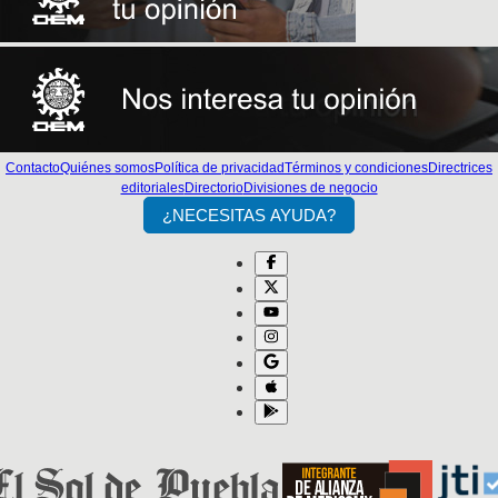
Contacto
Quiénes somos
Política de privacidad
Términos y condiciones
Directrices
editoriales
Directorio
Divisiones de negocio
¿NECESITAS AYUDA?