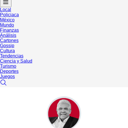
Local
Policiaca
México
Mundo
Finanzas
Análisis
Cartones
Gossip
Cultura
Tendencias
Ciencia y Salud
Turismo
Deportes
Juegos