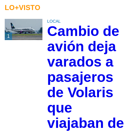
LO+VISTO
LOCAL
Cambio de
1
avión deja
varados a
pasajeros
de Volaris
que
viajaban de