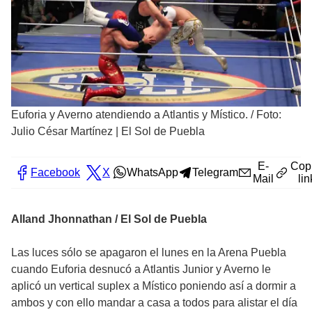
Euforia y Averno atendiendo a Atlantis y Místico.
/
Foto:
Julio César Martínez | El Sol de Puebla
E-
Cop
Facebook
X
WhatsApp
Telegram
Mail
lin
Alland Jhonnathan / El Sol de Puebla
Las luces sólo se apagaron el lunes en la Arena Puebla
cuando Euforia desnucó a Atlantis Junior y Averno le
aplicó un vertical suplex a Místico poniendo así a dormir a
ambos y con ello mandar a casa a todos para alistar el día