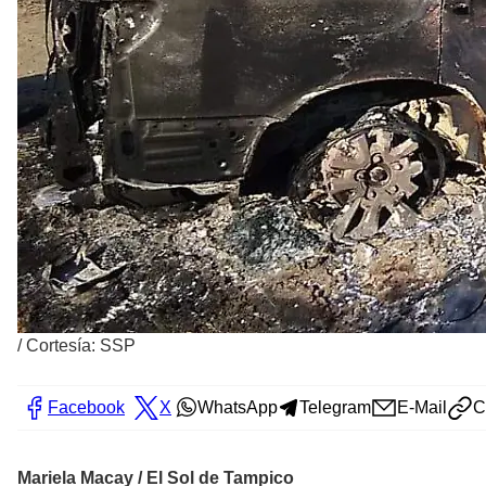
/
Cortesía: SSP
Facebook
X
WhatsApp
Telegram
E-Mail
C
Mariela Macay / El Sol de Tampico