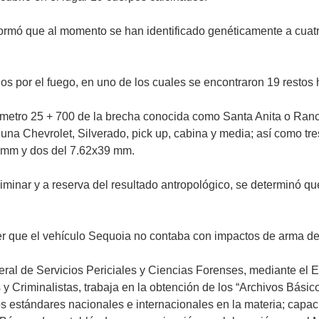
ormó que al momento se han identificado genéticamente a cuatro 
os por el fuego, en uno de los cuales se encontraron 19 restos
ilómetro 25 + 700 de la brecha conocida como Santa Anita o Ra
na Chevrolet, Silverado, pick up, cabina y media; así como tre
23mm y dos del 7.62x39 mm.
iminar y a reserva del resultado antropológico, se determinó q
cer que el vehículo Sequoia no contaba con impactos de arma de 
General de Servicios Periciales y Ciencias Forenses, mediante 
 Criminalistas, trabaja en la obtención de los “Archivos Básico
os estándares nacionales e internacionales en la materia; capa