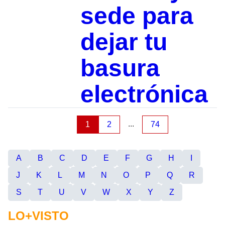
sede para
dejar tu
basura
electrónica
...
1
2
74
A
B
C
D
E
F
G
H
I
J
K
L
M
N
O
P
Q
R
S
T
U
V
W
X
Y
Z
LO+VISTO