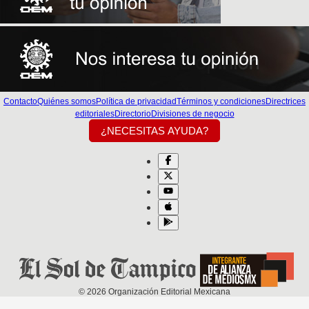
Contacto
Quiénes somos
Política de privacidad
Términos y condiciones
Directrices
editoriales
Directorio
Divisiones de negocio
¿NECESITAS AYUDA?
©
2026
Organización Editorial Mexicana