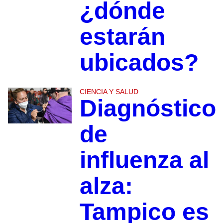
¿dónde
estarán
ubicados?
CIENCIA Y SALUD
Diagnóstico
de
influenza al
alza:
Tampico es