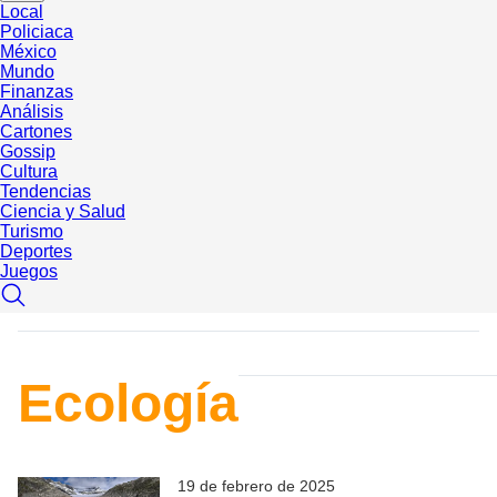
Local
Policiaca
México
Mundo
Finanzas
Análisis
Cartones
Gossip
Cultura
Tendencias
Ciencia y Salud
Turismo
Deportes
Juegos
Ecología
19 de febrero de 2025