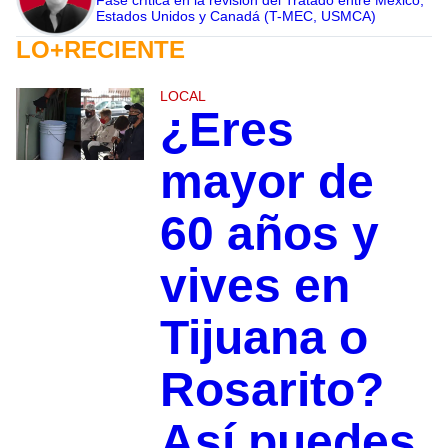
Fase crítica en la revisión del Tratado entre México,
Estados Unidos y Canadá (T-MEC, USMCA)
LO+RECIENTE
LOCAL
¿Eres
mayor de
60 años y
vives en
Tijuana o
Rosarito?
Así puedes