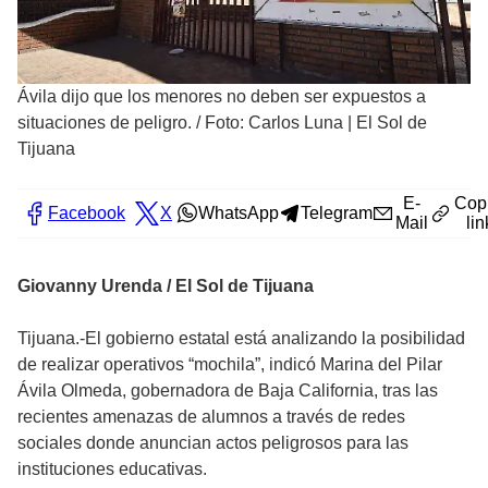
Ávila dijo que los menores no deben ser expuestos a
situaciones de peligro.
/
Foto: Carlos Luna | El Sol de
Tijuana
E-
Cop
Facebook
X
WhatsApp
Telegram
Mail
lin
Giovanny Urenda / El Sol de Tijuana
Tijuana.-El gobierno estatal está analizando la posibilidad
de realizar operativos “mochila”, indicó Marina del Pilar
Ávila Olmeda, gobernadora de Baja California, tras las
recientes amenazas de alumnos a través de redes
sociales donde anuncian actos peligrosos para las
instituciones educativas.