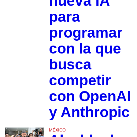
nueva IA
para
programar
con la que
busca
competir
con OpenAI
y Anthropic
MÉXICO