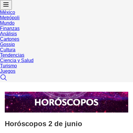
México
Metrópoli
Mundo
Finanzas
Análisis
Cartones
Gossip
Cultura
Tendencias
Ciencia y Salud
Turismo
Juegos
Horóscopos 2 de junio