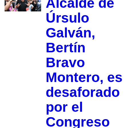
Alcalde de
Úrsulo
Galván,
Bertín
Bravo
Montero, es
desaforado
por el
Congreso