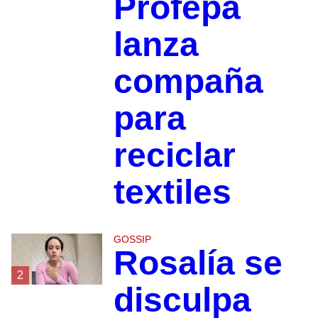
Profepa
lanza
compaña
para
reciclar
textiles
GOSSIP
Rosalía se
2
disculpa