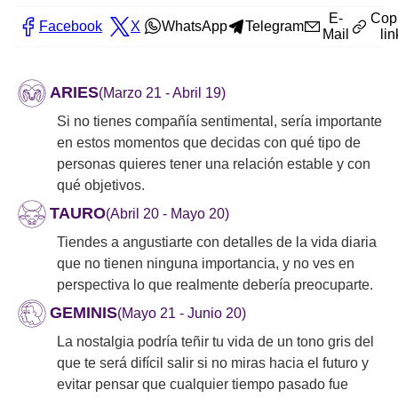
E-
Cop
Facebook
X
WhatsApp
Telegram
Mail
lin
ARIES
(Marzo 21 - Abril 19)
Si no tienes compañía sentimental, sería importante
en estos momentos que decidas con qué tipo de
personas quieres tener una relación estable y con
qué objetivos.
TAURO
(Abril 20 - Mayo 20)
Tiendes a angustiarte con detalles de la vida diaria
que no tienen ninguna importancia, y no ves en
perspectiva lo que realmente debería preocuparte.
GEMINIS
(Mayo 21 - Junio 20)
La nostalgia podría teñir tu vida de un tono gris del
que te será difícil salir si no miras hacia el futuro y
evitar pensar que cualquier tiempo pasado fue