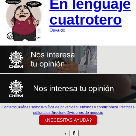
En lenguaje
cuatrotero
Osvaldo
Contacto
Quiénes somos
Política de privacidad
Términos y condiciones
Directrices
editoriales
Directorio
Divisiones de negocio
¿NECESITAS AYUDA?