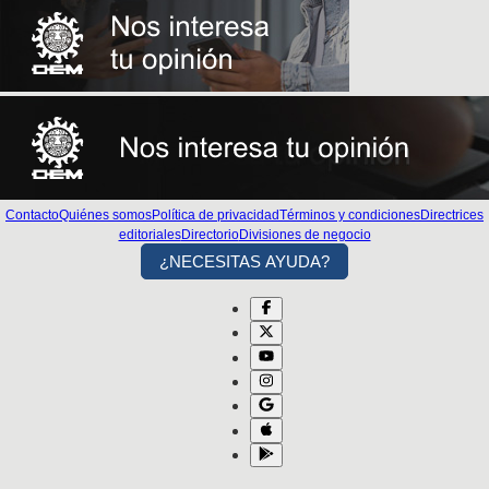
Contacto
Quiénes somos
Política de privacidad
Términos y condiciones
Directrices
editoriales
Directorio
Divisiones de negocio
¿NECESITAS AYUDA?