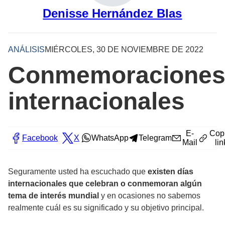
Denisse Hernández Blas
ANÁLISIS
MIÉRCOLES, 30 DE NOVIEMBRE DE 2022
Conmemoracione
internacionales
E-
Cop
Facebook
X
WhatsApp
Telegram
Mail
lin
Seguramente usted ha escuchado que
existen días
internacionales que celebran o conmemoran algún
tema de interés mundial
y en ocasiones no sabemos
realmente cuál es su significado y su objetivo principal.