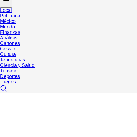
Local
Policiaca
México
Mundo
Finanzas
Análisis
Cartones
Gossip
Cultura
Tendencias
Ciencia y Salud
Turismo
Deportes
Juegos