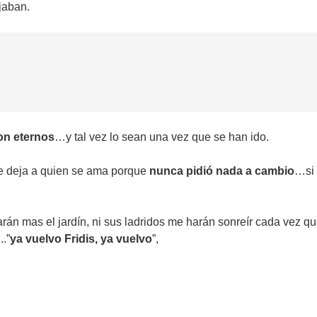
ijaban.
on eternos
…y tal vez lo sean una vez que se han ido.
e deja a quien se ama porque
nunca pidió nada a cambio
…si 
rán mas el jardín, ni sus ladridos me harán sonreír cada vez q
.”
ya vuelvo Fridis, ya vuelvo
”,