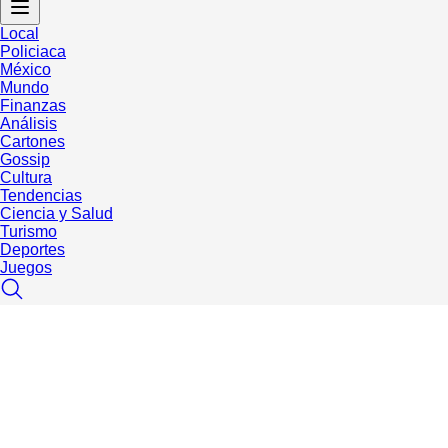
Local
Policiaca
México
Mundo
Finanzas
Análisis
Cartones
Gossip
Cultura
Tendencias
Ciencia y Salud
Turismo
Deportes
Juegos