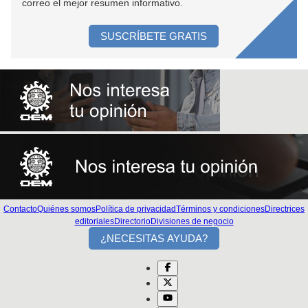
correo el mejor resumen informativo.
SUSCRÍBETE GRATIS
Contacto
Quiénes somos
Política de privacidad
Términos y condiciones
Directrices
editoriales
Directorio
Divisiones de negocio
¿NECESITAS AYUDA?