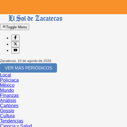
Toggle Menu
Zacatecas
,
10 de agosto de 2026
VER MÁS PERIÓDICOS
Local
Policiaca
México
Mundo
Finanzas
Análisis
Cartones
Gossip
Cultura
Tendencias
Ciencia y Salud