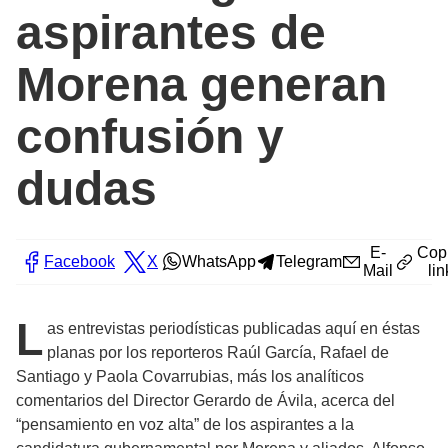
aspirantes de
Morena generan
confusión y
dudas
E-
Cop
Facebook
X
WhatsApp
Telegram
Mail
lin
L
as entrevistas periodísticas publicadas aquí en éstas
planas por los reporteros Raúl García, Rafael de
Santiago y Paola Covarrubias, más los analíticos
comentarios del Director Gerardo de Ávila, acerca del
“pensamiento en voz alta” de los aspirantes a la