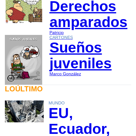
Derechos
amparados
Patricio
CARTONES
Sueños
juveniles
Marco González
LOÚLTIMO
MUNDO
EU,
Ecuador,