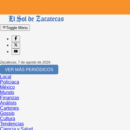
Toggle Menu
Zacatecas
,
7 de agosto de 2026
VER MÁS PERIÓDICOS
Local
Policiaca
México
Mundo
Finanzas
Análisis
Cartones
Gossip
Cultura
Tendencias
Ciencia y Salud