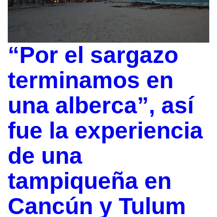
“Por el sargazo
terminamos en
una alberca”, así
fue la experiencia
de una
tampiqueña en
Cancún y Tulum