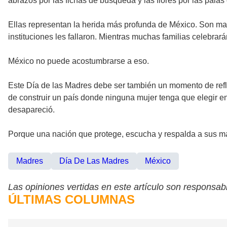
abrazos por las fichas de búsqueda y las flores por las palas
Ellas representan la herida más profunda de México. Son madr
instituciones les fallaron. Mientras muchas familias celebr
México no puede acostumbrarse a eso.
Este Día de las Madres debe ser también un momento de refle
de construir un país donde ninguna mujer tenga que elegir entr
desapareció.
Porque una nación que protege, escucha y respalda a sus ma
Madres
Día De Las Madres
México
Las opiniones vertidas en este artículo son responsabi
ÚLTIMAS COLUMNAS