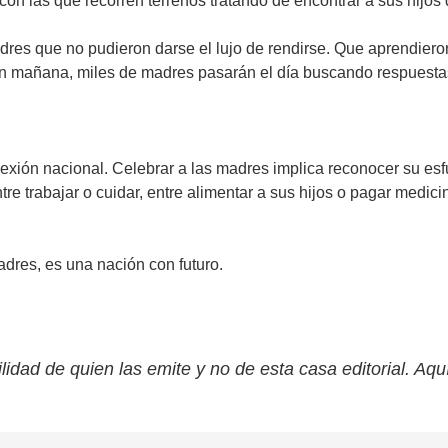
 con las que recorren terrenos tratando de encontrar a sus hijo
es que no pudieron darse el lujo de rendirse. Que aprendieron a
arán mañana, miles de madres pasarán el día buscando respuesta
xión nacional. Celebrar a las madres implica reconocer su esfu
e trabajar o cuidar, entre alimentar a sus hijos o pagar medicin
dres, es una nación con futuro.
lidad de quien las emite y no de esta casa editorial. Aqu