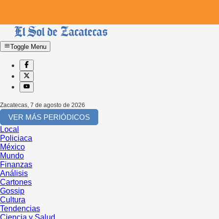
Toggle Menu
Zacatecas
,
7 de agosto de 2026
VER MÁS PERIÓDICOS
Local
Policiaca
México
Mundo
Finanzas
Análisis
Cartones
Gossip
Cultura
Tendencias
Ciencia y Salud