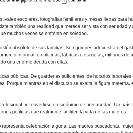
Compartir
estivales escolares, fotografías familiares y mesas llenas para 
ste también una realidad que merece ser vista con seriedad y 
que muchas veces se enfrenta en soledad.
tén absoluto de sus familias. Son quienes administran el gasto
omercio informal, en oficinas, fábricas o escuelas, millones d
endo una enorme deuda con ellas.
icas públicas. De guarderías suficientes, de horarios laborales
s. Porque mientras en el discurso se exalta la figura materna
 profesional ni convertirse en sinónimo de precariedad. Un paí
nes políticas que realmente faciliten la vida de las mujeres.
representa celebración alguna. Las madres buscadoras, mujeres