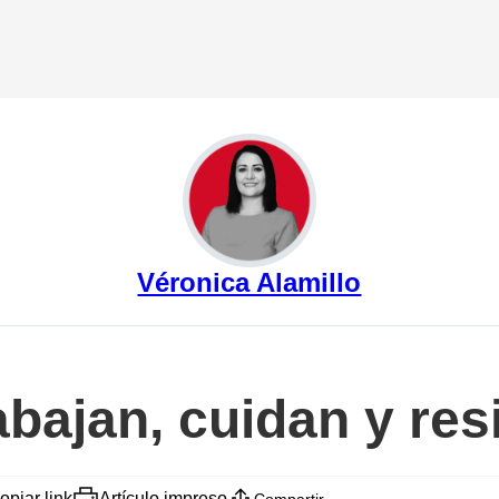
Véronica Alamillo
bajan, cuidan y res
opiar link
Artículo impreso