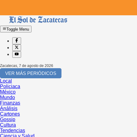
Toggle Menu
Zacatecas
,
7 de agosto de 2026
VER MÁS PERIÓDICOS
Local
Policiaca
México
Mundo
Finanzas
Análisis
Cartones
Gossip
Cultura
Tendencias
Ciencia y Salud