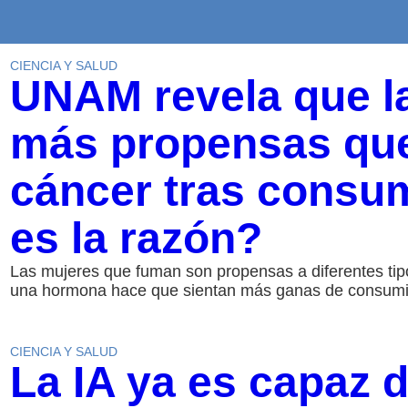
CIENCIA Y SALUD
UNAM revela que l
más propensas que
cáncer tras consum
es la razón?
Las mujeres que fuman son propensas a diferentes ti
una hormona hace que sientan más ganas de consumir
CIENCIA Y SALUD
La IA ya es capaz d