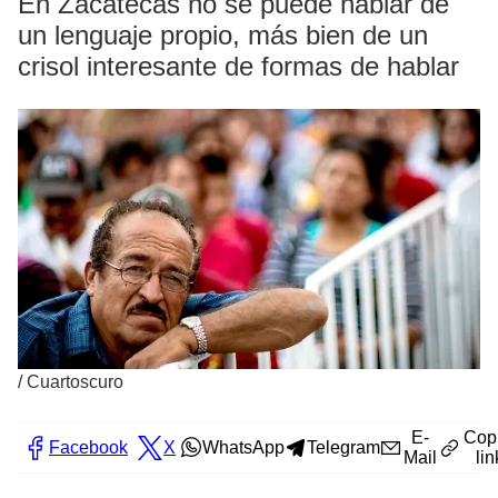
En Zacatecas no se puede hablar de
un lenguaje propio, más bien de un
crisol interesante de formas de hablar
/
Cuartoscuro
E-
Cop
Facebook
X
WhatsApp
Telegram
Mail
lin