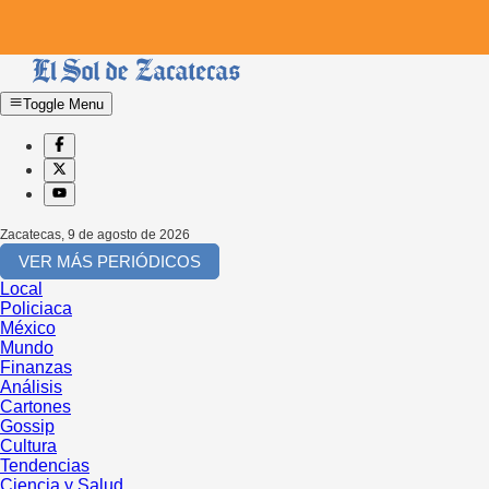
Toggle Menu
Zacatecas
,
9 de agosto de 2026
VER MÁS PERIÓDICOS
Local
Policiaca
México
Mundo
Finanzas
Análisis
Cartones
Gossip
Cultura
Tendencias
Ciencia y Salud