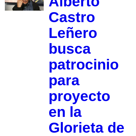
Alberto
Castro
Leñero
busca
patrocinio
para
proyecto
en la
Glorieta de