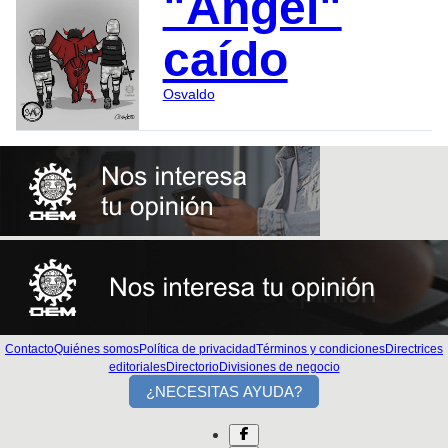
"Ángel"
caído
Osvaldo
Contacto
Quiénes somos
Política de privacidad
Términos y condiciones
Directrices
editoriales
Directorio
Divisiones de negocio
¿NECESITAS AYUDA?