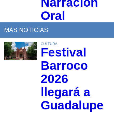
Narración
Oral
MÁS NOTICIAS
CULTURA
Festival
Barroco
2026
llegará a
Guadalupe