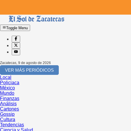
Toggle Menu
Zacatecas
,
9 de agosto de 2026
VER MÁS PERIÓDICOS
Local
Policiaca
México
Mundo
Finanzas
Análisis
Cartones
Gossip
Cultura
Tendencias
Ciencia y Salud