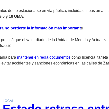
tos de no estacionarse en vía pública, incluidas líneas amarilla
e 5 y 10 UMA
.
ra no perderte la información más important
e
d precisó que el valor diario de la Unidad de Medida y Actualizac
fracción.
danía para
mantener en regla documentos
como licencia, tarjeta
de evitar accidentes y sanciones económicas en las calles de
Za
LOCAL
Estado retrasa ent