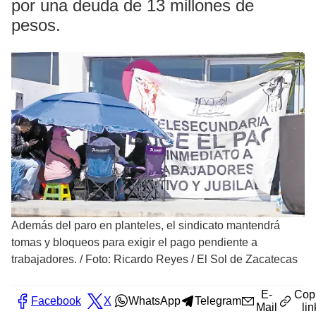
por una deuda de 13 millones de
pesos.
Además del paro en planteles, el sindicato mantendrá
tomas y bloqueos para exigir el pago pendiente a
trabajadores.
/
Foto: Ricardo Reyes / El Sol de Zacatecas
E-
Cop
Facebook
X
WhatsApp
Telegram
Mail
lin