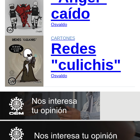
caído
Osvaldo
CARTONES
Redes
"culichis"
Osvaldo