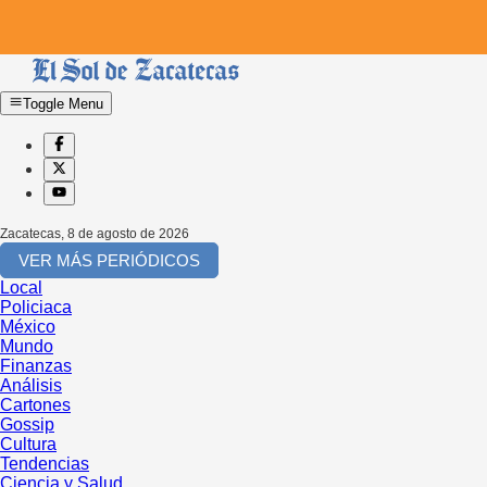
Toggle Menu
Zacatecas
,
8 de agosto de 2026
VER MÁS PERIÓDICOS
Local
Policiaca
México
Mundo
Finanzas
Análisis
Cartones
Gossip
Cultura
Tendencias
Ciencia y Salud