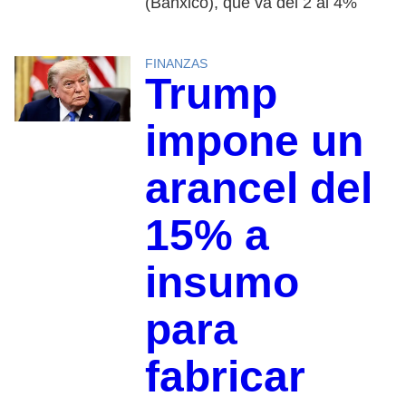
(Banxico), que va del 2 al 4%
FINANZAS
Trump
impone un
arancel del
15% a
insumo
para
fabricar