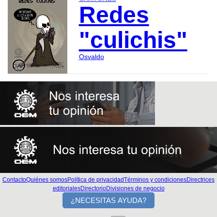
Redes
"culichis"
Osvaldo
Contacto
Quiénes somos
Política de privacidad
Términos y condiciones
Directrices
editoriales
Directorio
Divisiones de negocio
¿NECESITAS AYUDA?