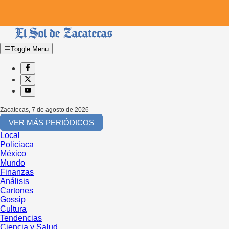
Toggle Menu
Zacatecas
,
7 de agosto de 2026
VER MÁS PERIÓDICOS
Local
Policiaca
México
Mundo
Finanzas
Análisis
Cartones
Gossip
Cultura
Tendencias
Ciencia y Salud