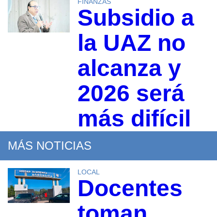
FINANZAS
Subsidio a
la UAZ no
alcanza y
2026 será
más difícil
MÁS NOTICIAS
LOCAL
Docentes
toman