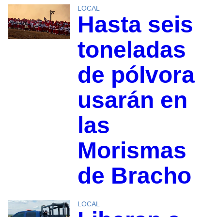
LOCAL
Hasta seis
toneladas
de pólvora
usarán en
las
Morismas
de Bracho
LOCAL