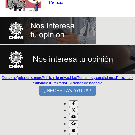
Patricio
Contacto
Quiénes somos
Política de privacidad
Términos y condiciones
Directrices
editoriales
Directorio
Divisiones de negocio
¿NECESITAS AYUDA?