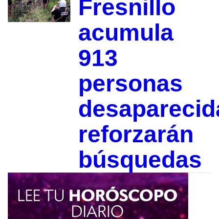
Fresnillo
acumula
913
personas
desaparecid
reforzarán
búsquedas