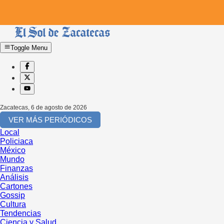
Toggle Menu
Zacatecas
,
6 de agosto de 2026
VER MÁS PERIÓDICOS
Local
Policiaca
México
Mundo
Finanzas
Análisis
Cartones
Gossip
Cultura
Tendencias
Ciencia y Salud