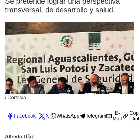
Se pretende lograr una perspectiva
transversal, de desarrollo y salud.
/
Cortesía
E-
Cop
Facebook
X
WhatsApp
Telegram
Mail
lin
Alfredo Díaz