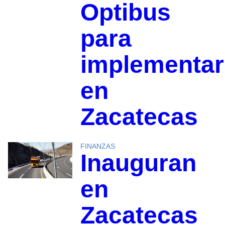
Optibus
para
implementar
en
Zacatecas
FINANZAS
Inauguran
en
Zacatecas