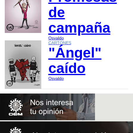
de
campaña
Osvaldo
CARTONES
"Ángel"
caído
Osvaldo