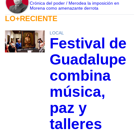
Crónica del poder / Merodea la imposición en
Morena como amenazante derrota
LO+RECIENTE
LOCAL
Festival de
Guadalupe
combina
música,
paz y
talleres