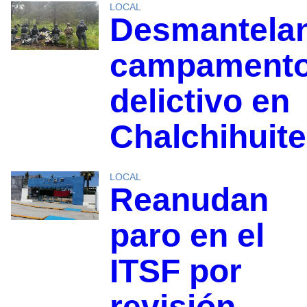
LOCAL
Desmantela
campament
delictivo en
Chalchihuit
LOCAL
Reanudan
paro en el
ITSF por
revisión