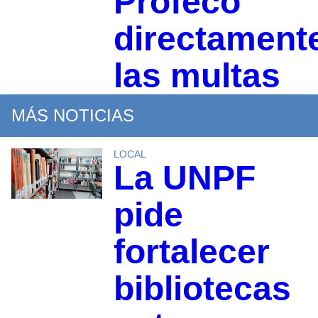
Profeco
directament
las multas
MÁS NOTICIAS
LOCAL
La UNPF
pide
fortalecer
bibliotecas