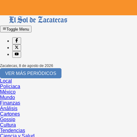
Toggle Menu
Zacatecas
,
8 de agosto de 2026
VER MÁS PERIÓDICOS
Local
Policiaca
México
Mundo
Finanzas
Análisis
Cartones
Gossip
Cultura
Tendencias
Ciencia y Salud