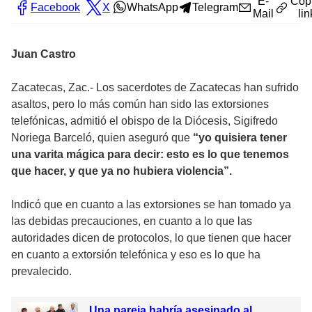
E-
Cop
Facebook
X
WhatsApp
Telegram
Mail
lin
Juan Castro
Zacatecas, Zac.- Los sacerdotes de Zacatecas han sufrido
asaltos, pero lo más común han sido las extorsiones
telefónicas, admitió el obispo de la Diócesis, Sigifredo
Noriega Barceló, quien aseguró que
“yo quisiera tener
una varita mágica para decir: esto es lo que tenemos
que hacer, y que ya no hubiera violencia”.
Indicó que en cuanto a las extorsiones se han tomado ya
las debidas precauciones, en cuanto a lo que las
autoridades dicen de protocolos, lo que tienen que hacer
en cuanto a extorsión telefónica y eso es lo que ha
prevalecido.
Una pareja habría asesinado al