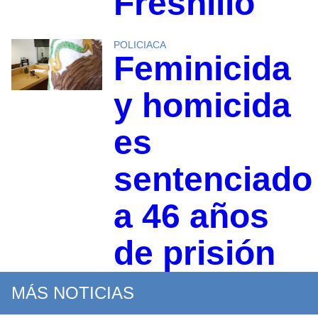
Fresnillo
POLICIACA
Feminicida
y homicida
es
sentenciado
a 46 años
de prisión
MÁS NOTICIAS