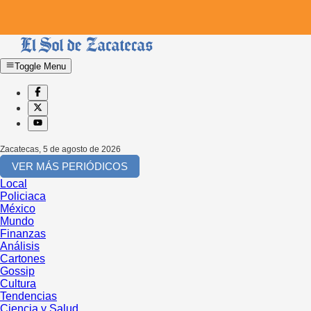
Toggle Menu
Zacatecas
,
5 de agosto de 2026
VER MÁS PERIÓDICOS
Local
Policiaca
México
Mundo
Finanzas
Análisis
Cartones
Gossip
Cultura
Tendencias
Ciencia y Salud