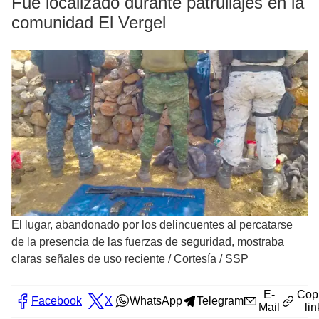
Fue localizado durante patrullajes en la
comunidad El Vergel
El lugar, abandonado por los delincuentes al percatarse
de la presencia de las fuerzas de seguridad, mostraba
claras señales de uso reciente
/
Cortesía / SSP
E-
Cop
Facebook
X
WhatsApp
Telegram
Mail
lin