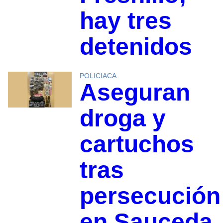
hay tres
detenidos
POLICIACA
Aseguran
droga y
cartuchos
tras
persecución
en Sauceda