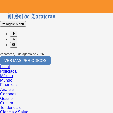
Toggle Menu
Zacatecas
,
6 de agosto de 2026
VER MÁS PERIÓDICOS
Local
Policiaca
México
Mundo
Finanzas
Análisis
Cartones
Gossip
Cultura
Tendencias
Ciencia y Salud