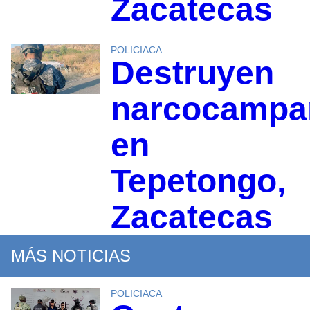
Zacatecas
POLICIACA
Destruyen
narcocampa
en
Tepetongo,
Zacatecas
MÁS NOTICIAS
POLICIACA