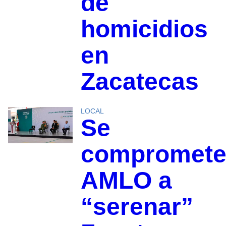
de
homicidios
en
Zacatecas
LOCAL
Se
compromet
AMLO a
“serenar”