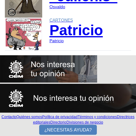
Osvaldo
CARTONES
Patricio
Patricio
Contacto
Quiénes somos
Política de privacidad
Términos y condiciones
Directrices
editoriales
Directorio
Divisiones de negocio
¿NECESITAS AYUDA?