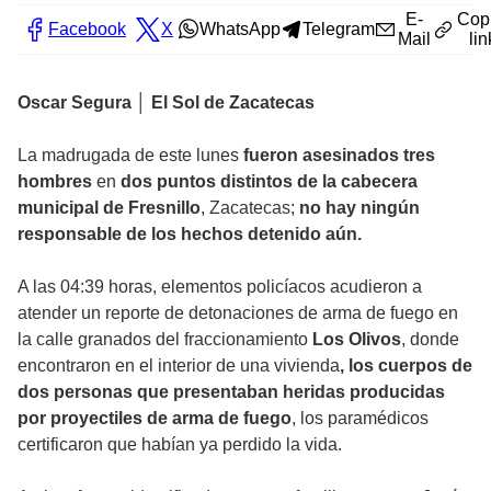
E-
Cop
Facebook
X
WhatsApp
Telegram
Mail
lin
Oscar Segura │ El Sol de Zacatecas
La madrugada de este lunes
fueron asesinados tres
hombres
en
dos puntos distintos de la cabecera
municipal de Fresnillo
, Zacatecas;
no hay ningún
responsable de los hechos detenido aún.
A las 04:39 horas, elementos policíacos acudieron a
atender un reporte de detonaciones de arma de fuego en
la calle granados del fraccionamiento
Los Olivos
, donde
encontraron en el interior de una vivienda
, los cuerpos de
dos personas que presentaban heridas producidas
por proyectiles de arma de fuego
, los paramédicos
certificaron que habían ya perdido la vida.