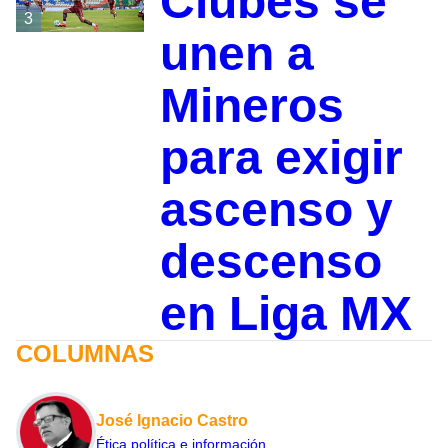
Clubes se
3
unen a
Mineros
para exigir
ascenso y
descenso
en Liga MX
COLUMNAS
José Ignacio Castro
Ética política e información