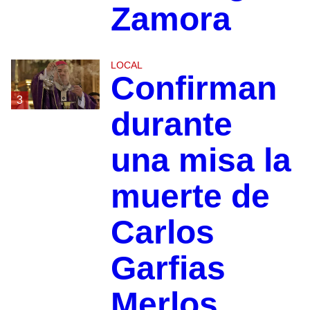
Zamora
LOCAL
Confirman
3
durante
una misa la
muerte de
Carlos
Garfias
Merlos