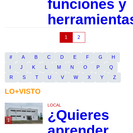
funciones y
herramienta
1
2
#
A
B
C
D
E
F
G
H
I
J
K
L
M
N
O
P
Q
R
S
T
U
V
W
X
Y
Z
LO+VISTO
LOCAL
¿Quieres
1
aprender