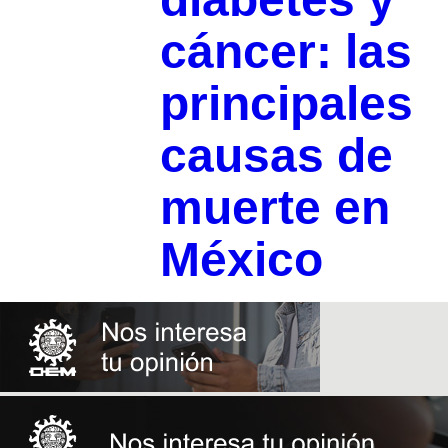
cáncer: las
principales
causas de
muerte en
México