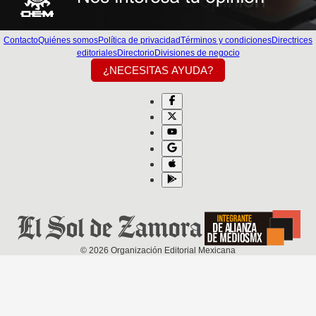
Contacto
Quiénes somos
Política de privacidad
Términos y condiciones
Directrices
editoriales
Directorio
Divisiones de negocio
¿NECESITAS AYUDA?
©
2026
Organización Editorial Mexicana