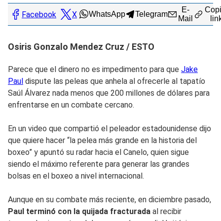
E-
Copi
Facebook
X
WhatsApp
Telegram
Mail
lin
Osiris Gonzalo Mendez Cruz / ESTO
Parece que el dinero no es impedimento para que
Jake
Paul
dispute las peleas que anhela al ofrecerle al tapatío
Saúl Álvarez nada menos que 200 millones de dólares para
enfrentarse en un combate cercano.
En un video que compartió el peleador estadounidense dijo
que quiere hacer “la pelea más grande en la historia del
boxeo” y apuntó su radar hacia el Canelo, quien sigue
siendo el máximo referente para generar las grandes
bolsas en el boxeo a nivel internacional.
Aunque en su combate más reciente, en diciembre pasado,
Paul terminó con la quijada fracturada
al recibir