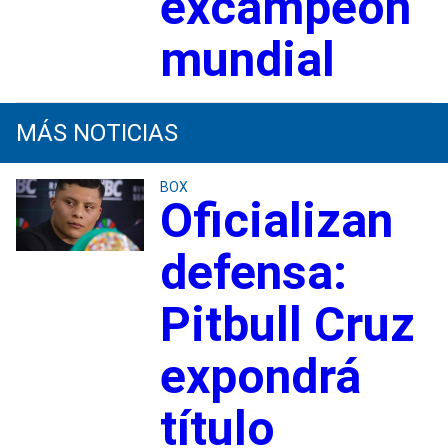
excampeón
mundial
MÁS NOTICIAS
BOX
Oficializan
defensa:
Pitbull Cruz
expondrá
título