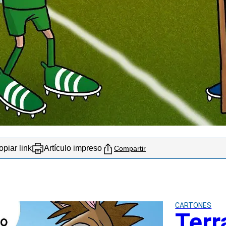
piar link
Artículo impreso
Compartir
CARTONES
Terr