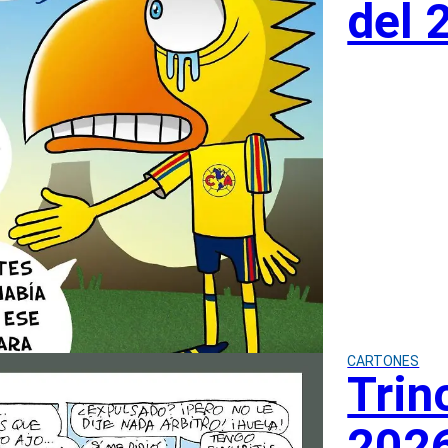
del 
CARTONES
Trin
202