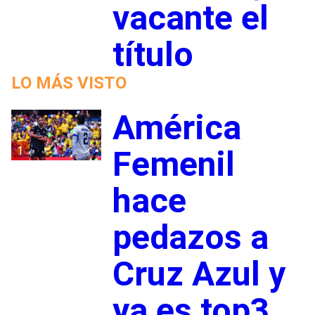
vacante el
título
LO MÁS VISTO
América
1
Femenil
hace
pedazos a
Cruz Azul y
ya es top3