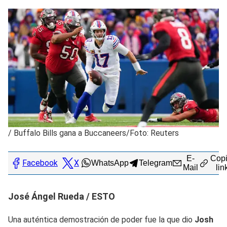
/
Buffalo Bills gana a Buccaneers/Foto: Reuters
E-
Copi
Facebook
X
WhatsApp
Telegram
Mail
lin
José Ángel Rueda / ESTO
Una auténtica demostración de poder fue la que dio
Josh