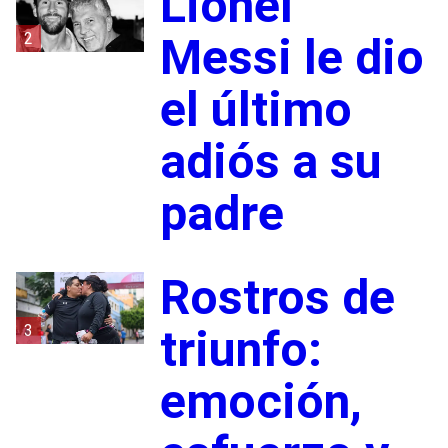
Lionel
2
Messi le dio
el último
adiós a su
padre
Rostros de
3
triunfo:
emoción,