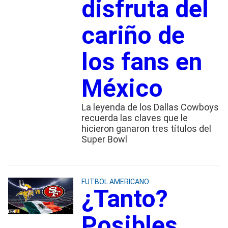
disfruta del
cariño de
los fans en
México
La leyenda de los Dallas Cowboys
recuerda las claves que le
hicieron ganaron tres títulos del
Super Bowl
FUTBOL AMERICANO
¿Tanto?
Posibles