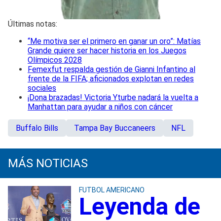
Últimas notas:
“Me motiva ser el primero en ganar un oro”: Matías
Grande quiere ser hacer historia en los Juegos
Olímpicos 2028
Femexfut respalda gestión de Gianni Infantino al
frente de la FIFA; aficionados explotan en redes
sociales
¡Dona brazadas! Victoria Yturbe nadará la vuelta a
Manhattan para ayudar a niños con cáncer
Buffalo Bills
Tampa Bay Buccaneers
NFL
MÁS NOTICIAS
FUTBOL AMERICANO
Leyenda de