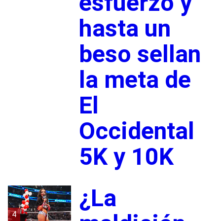
esfuerzo y
hasta un
beso sellan
la meta de
El
Occidental
5K y 10K
¿La
4