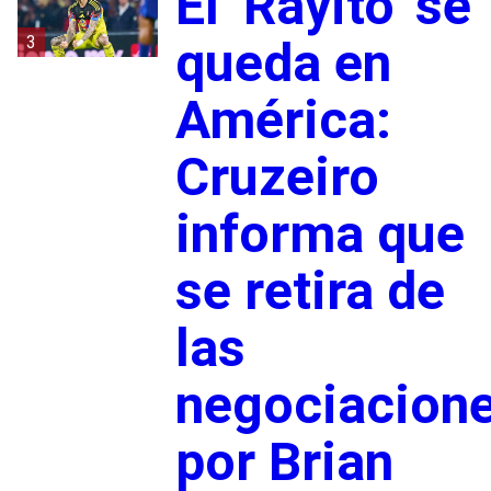
El ‘Rayito’ se
3
queda en
América:
Cruzeiro
informa que
se retira de
las
negociacion
por Brian