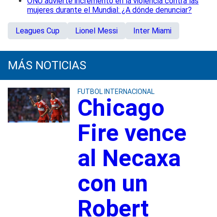
ONU advierte incremento en la violencia contra las
mujeres durante el Mundial: ¿A dónde denunciar?
Leagues Cup
Lionel Messi
Inter Miami
MÁS NOTICIAS
FUTBOL INTERNACIONAL
Chicago
Fire vence
al Necaxa
con un
Robert