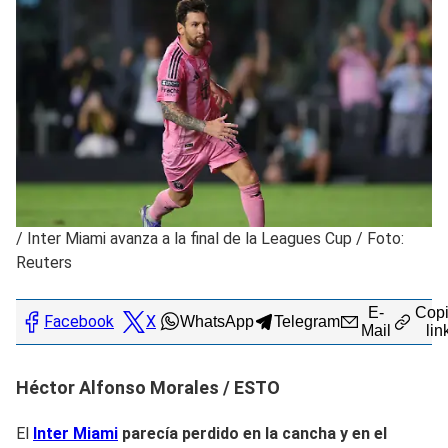
/
Inter Miami avanza a la final de la Leagues Cup / Foto:
Reuters
E-
Copi
Facebook
X
WhatsApp
Telegram
Mail
lin
Héctor Alfonso Morales / ESTO
El
Inter Miami
parecía perdido en la cancha y en el