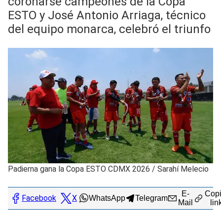
coronarse campeones de la Copa
ESTO y José Antonio Arriaga, técnico
del equipo monarca, celebró el triunfo
Padierna gana la Copa ESTO CDMX 2026
/
Sarahí Melecio
E-
Copi
Facebook
X
WhatsApp
Telegram
Mail
lin