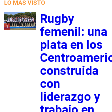
LO MÁS VISTO
Rugby
1
femenil: una
plata en los
Centroameri
construida
con
liderazgo y
trabajo en