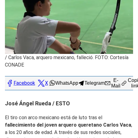
/
Carlos Vaca, arquero mexicano, falleció. FOTO: Cortesía
CONADE
E-
Copi
Facebook
X
WhatsApp
Telegram
Mail
lin
José Ángel Rueda / ESTO
El tiro con arco mexicano está de luto tras el
fallecimiento del joven arquero queretano Carlos Vaca
,
a los 20 años de edad. A través de sus redes sociales,