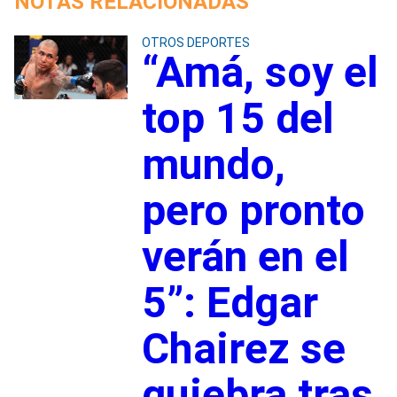
NOTAS RELACIONADAS
OTROS DEPORTES
“Amá, soy el
top 15 del
mundo,
pero pronto
verán en el
5”: Edgar
Chairez se
quiebra tras