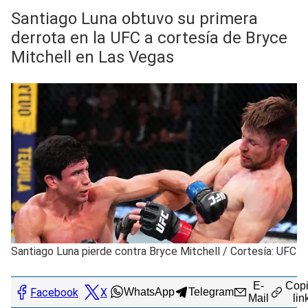
Santiago Luna obtuvo su primera
derrota en la UFC a cortesía de Bryce
Mitchell en Las Vegas
Santiago Luna pierde contra Bryce Mitchell
/
Cortesía: UFC
E-
Copi
Facebook
X
WhatsApp
Telegram
Mail
lin