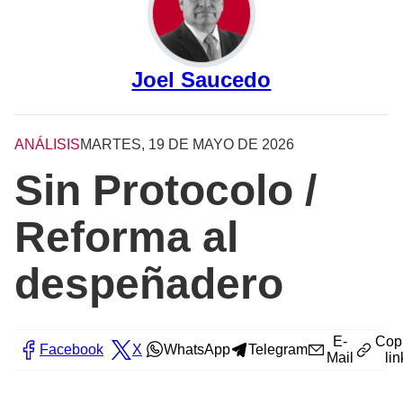
Joel Saucedo
ANÁLISIS
MARTES, 19 DE MAYO DE 2026
Sin Protocolo /
Reforma al
despeñadero
E-
Cop
Facebook
X
WhatsApp
Telegram
Mail
lin