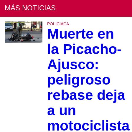
MÁS NOTICIAS
POLICIACA
Muerte en
la Picacho-
Ajusco:
peligroso
rebase deja
a un
motociclista