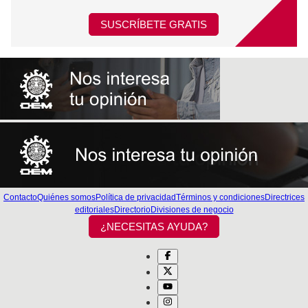
SUSCRÍBETE GRATIS
Contacto
Quiénes somos
Política de privacidad
Términos y condiciones
Directrices
editoriales
Directorio
Divisiones de negocio
¿NECESITAS AYUDA?