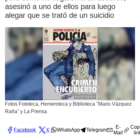
asesinó a uno de ellos para luego
alegar que se trató de un suicidio
Fotos Fototeca, Hemeroteca y Biblioteca "Mario Vázquez
Raña" y La Prensa
E-
Cop
Facebook
X
WhatsApp
Telegram
Mail
lin